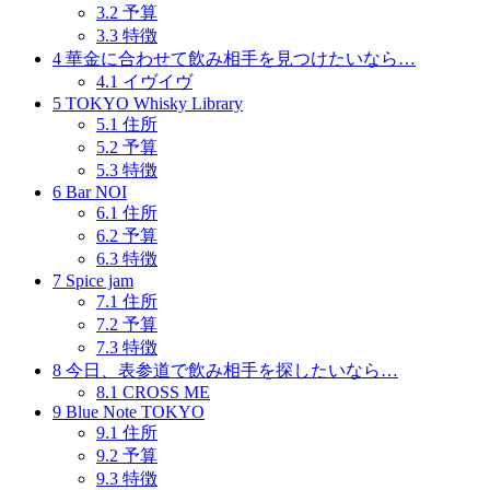
3.2
予算
3.3
特徴
4
華金に合わせて飲み相手を見つけたいなら…
4.1
イヴイヴ
5
TOKYO Whisky Library
5.1
住所
5.2
予算
5.3
特徴
6
Bar NOI
6.1
住所
6.2
予算
6.3
特徴
7
Spice jam
7.1
住所
7.2
予算
7.3
特徴
8
今日、表参道で飲み相手を探したいなら…
8.1
CROSS ME
9
Blue Note TOKYO
9.1
住所
9.2
予算
9.3
特徴