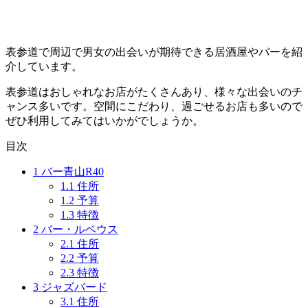
表参道で周辺で男女の出会いが期待できる居酒屋やバーを紹
介しています。
表参道はおしゃれなお店がたくさんあり、様々な出会いのチ
ャンス多いです。空間にこだわり、過ごせるお店も多いので
ぜひ利用してみてはいかがでしょうか。
目次
1
バー青山R40
1.1
住所
1.2
予算
1.3
特徴
2
バー・ルベウス
2.1
住所
2.2
予算
2.3
特徴
3
ジャズバード
3.1
住所