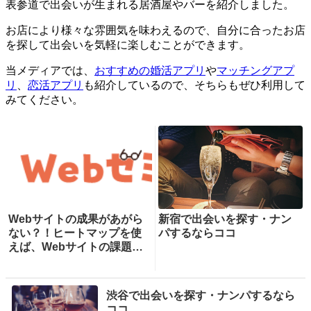
表参道で出会いが生まれる居酒屋やバーを紹介しました。
お店により様々な雰囲気を味わえるので、自分に合ったお店
を探して出会いを気軽に楽しむことができます。
当メディアでは、
おすすめの婚活アプリ
や
マッチングアプ
リ
、
恋活アプリ
も紹介しているので、そちらもぜひ利用して
みてください。
Webサイトの成果があがら
新宿で出会いを探す・ナン
ない？！ヒートマップを使
パするならココ
えば、Webサイトの課題が
一目瞭然！ヒートマップで
できることを専門家が分か
りやすく解説！
渋谷で出会いを探す・ナンパするなら
ココ