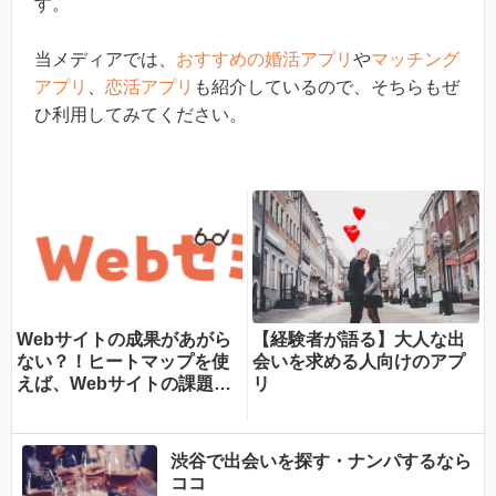
す。
当メディアでは、
おすすめの婚活アプリ
や
マッチング
アプリ
、
恋活アプリ
も紹介しているので、そちらもぜ
ひ利用してみてください。
Webサイトの成果があがら
【経験者が語る】大人な出
ない？！ヒートマップを使
会いを求める人向けのアプ
えば、Webサイトの課題が
リ
一目瞭然！ヒートマップで
できることを専門家が分か
りやすく解説！
渋谷で出会いを探す・ナンパするなら
ココ