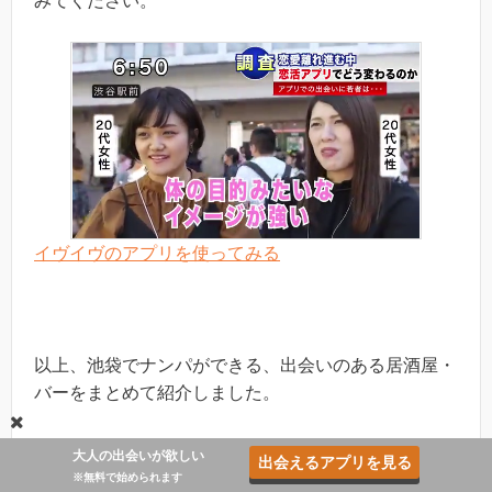
みてください。
イヴイヴのアプリを使ってみる
以上、池袋でナンパができる、出会いのある居酒屋・
バーをまとめて紹介しました。
20代前半の利用者が多い池袋ですが、若い女の子と出
大人の出会いが欲しい
出会えるアプリを見る
会いたい男子にはおすすめだと思います。相席屋以外
※無料で始められます