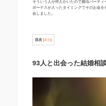
そういう人が何人かいたので婚活パーティ
ボーナスが入ったタイミングでそのお金を
会しました。
目次
[
表示
]
93人と出会った結婚相