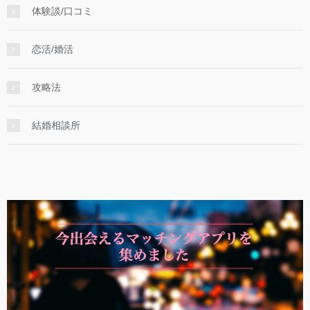
体験談/口コミ
恋活/婚活
攻略法
結婚相談所