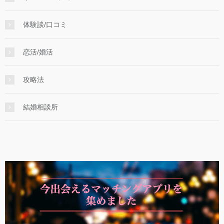
体験談/口コミ
恋活/婚活
攻略法
結婚相談所